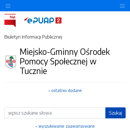
Ukryj/pokaż menu przedmiotowe
Uk
Biuletyn Informacji Publicznej
Miejsko-Gminny Ośrodek
Pomocy Społecznej w
Tucznie
ostatnio dodane
Wyszukiwarka
Szukaj
wyszukiwanie zaawansowane