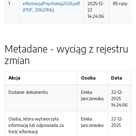
1
informacjaPsycholog2026.pdf
2025-12-
85 razy
(PDF, 206.01Kb)
22
14:24:06
Metadane - wyciąg z rejestru
zmian
Akcja
Osoba
Data
Dodanie dokumentu:
Emilia
22-12-
Janczewska
2025
14:24:06
Osoba, która wytworzyła
Emilia
22-12-
informację lub odpowiada za
Janczewska
2025
treść informacji: