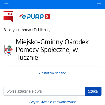
Ukryj/pokaż menu przedmiotowe
Uk
Biuletyn Informacji Publicznej
Miejsko-Gminny Ośrodek
Pomocy Społecznej w
Tucznie
ostatnio dodane
Wyszukiwarka
Szukaj
wyszukiwanie zaawansowane