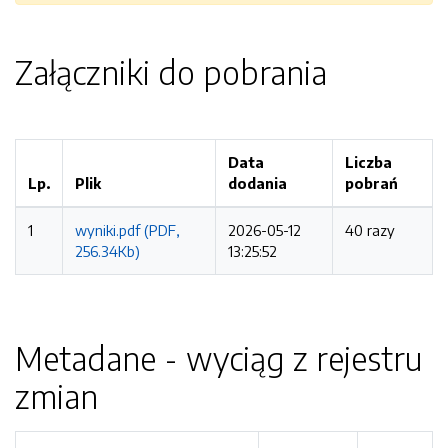
Załączniki do pobrania
Data
Liczba
Lp.
Plik
dodania
pobrań
1
wyniki.pdf (PDF,
2026-05-12
40 razy
256.34Kb)
13:25:52
Metadane - wyciąg z rejestru
zmian