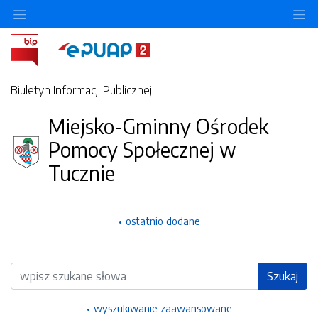
Ukryj/pokaż menu przedmiotowe
Uk
Biuletyn Informacji Publicznej
Miejsko-Gminny Ośrodek
Pomocy Społecznej w
Tucznie
ostatnio dodane
Wyszukiwarka
Szukaj
wyszukiwanie zaawansowane